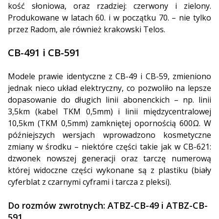
kość słoniowa, oraz rzadziej: czerwony i zielony.
Produkowane w latach 60. i w początku 70. – nie tylko
przez Radom, ale również krakowski Telos.
CB-491 i CB-591
Modele prawie identyczne z CB-49 i CB-59, zmieniono
jednak nieco układ elektryczny, co pozwoliło na lepsze
dopasowanie do długich linii abonenckich – np. linii
3,5km (kabel TKM 0,5mm) i linii międzycentralowej
10,5km (TKM 0,5mm) zamkniętej opornością 600Ω. W
późniejszych wersjach wprowadzono kosmetyczne
zmiany w środku – niektóre części takie jak w CB-621:
dzwonek nowszej generacji oraz tarczę numerową
której widoczne części wykonane są z plastiku (biały
cyferblat z czarnymi cyframi i tarcza z pleksi).
Do rozmów zwrotnych: ATBZ-CB-49 i ATBZ-CB-
591