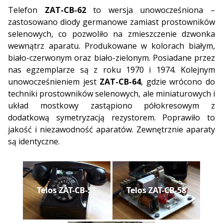
Telefon
ZAT-CB-62
to wersja unowocześniona –
zastosowano diody germanowe zamiast prostowników
selenowych, co pozwoliło na zmieszczenie dzwonka
wewnątrz aparatu. Produkowane w kolorach białym,
biało-czerwonym oraz biało-zielonym. Posiadane przez
nas egzemplarze są z roku 1970 i 1974. Kolejnym
unowocześnieniem jest
ZAT-CB-64
, gdzie wrócono do
techniki prostowników selenowych, ale miniaturowych i
układ mostkowy zastąpiono półokresowym z
dodatkową symetryzacją rezystorem. Poprawiło to
jakość i niezawodność aparatów. Zewnętrznie aparaty
są identyczne.
Telos ZAT-CB-58
Telos ZAT-CB-58