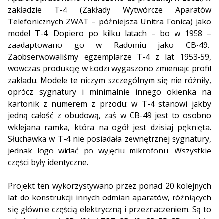
zakładzie T-4 (Zakłady Wytwórcze Aparatów
Telefonicznych ZWAT – późniejsza Unitra Fonica) jako
model T-4. Dopiero po kilku latach – bo w 1958 –
zaadaptowano go w Radomiu jako CB-49.
Zaobserwowaliśmy egzemplarze T-4 z lat 1953-59,
wówczas produkcję w Łodzi wygaszono zmieniajc profil
zakładu. Modele te niczym szczególnym się nie różniły,
oprócz sygnatury i minimalnie innego okienka na
kartonik z numerem z przodu: w T-4 stanowi jakby
jedną całość z obudową, zaś w CB-49 jest to osobno
wklejana ramka, która na ogół jest dzisiaj pęknięta.
Słuchawka w T-4 nie posiadała zewnętrznej sygnatury,
jednak logo widać po wyjęciu mikrofonu. Wszystkie
części były identyczne.
Projekt ten wykorzystywano przez ponad 20 kolejnych
lat do konstrukcji innych odmian aparatów, różniących
się głównie częścią elektryczną i przeznaczeniem. Są to