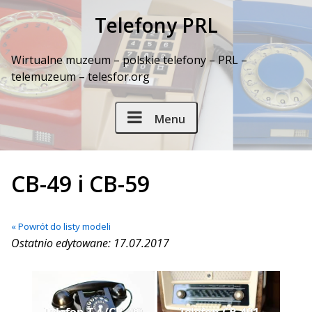
Skip to Content
Telefony PRL
Wirtualne muzeum – polskie telefony – PRL –
telemuzeum – telesfor.org
Menu
CB-49 i CB-59
« Powrót do listy modeli
Ostatnio edytowane: 17.07.2017
Telefon T-4 (CB-49)
Telefon CB-491