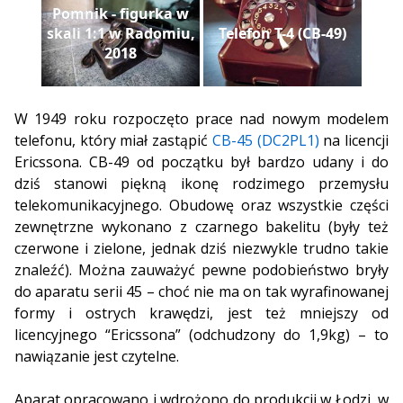
Pomnik - figurka w
skali 1:1 w Radomiu,
Telefon T-4 (CB-49)
2018
W 1949 roku rozpoczęto prace nad nowym modelem
telefonu, który miał zastąpić
CB-45 (DC2PL1)
na licencji
Ericssona. CB-49 od początku był bardzo udany i do
dziś stanowi piękną ikonę rodzimego przemysłu
telekomunikacyjnego. Obudowę oraz wszystkie części
zewnętrzne wykonano z czarnego bakelitu (były też
czerwone i zielone, jednak dziś niezwykle trudno takie
znaleźć). Można zauważyć pewne podobieństwo bryły
do aparatu serii 45 – choć nie ma on tak wyrafinowanej
formy i ostrych krawędzi, jest też mniejszy od
licencyjnego “Ericssona” (odchudzony do 1,9kg) – to
nawiązanie jest czytelne.
Aparat opracowano i wdrożono do produkcji w Łodzi, w