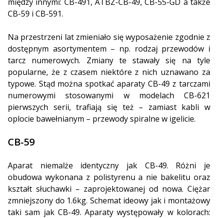
między innymi: CB-491, ATBZ-CB-49, CB-55-GD a także
CB-59 i CB-591.
Na przestrzeni lat zmieniało się wyposażenie zgodnie z
dostępnym asortymentem – np. rodzaj przewodów i
tarcz numerowych. Zmiany te stawały się na tyle
popularne, że z czasem niektóre z nich uznawano za
typowe. Stąd można spotkać aparaty CB-49 z tarczami
numerowymi stosowanymi w modelach CB-621
pierwszych serii, trafiają się też – zamiast kabli w
oplocie bawełnianym – przewody spiralne w igelicie.
CB-59
Aparat niemalże identyczny jak CB-49. Różni je
obudowa wykonana z polistyrenu a nie bakelitu oraz
kształt słuchawki – zaprojektowanej od nowa. Ciężar
zmniejszony do 1.6kg. Schemat ideowy jak i montażowy
taki sam jak CB-49. Aparaty występowały w kolorach: