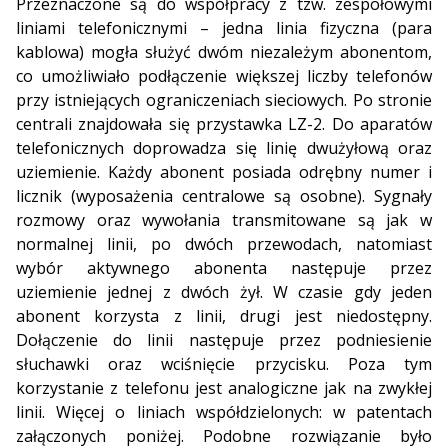
Przeznaczone są do współpracy z tzw. zespołowymi
liniami telefonicznymi – jedna linia fizyczna (para
kablowa) mogła służyć dwóm niezależym abonentom,
co umożliwiało podłączenie większej liczby telefonów
przy istniejących ograniczeniach sieciowych. Po stronie
centrali znajdowała się przystawka LZ-2. Do aparatów
telefonicznych doprowadza się linię dwużyłową oraz
uziemienie. Każdy abonent posiada odrębny numer i
licznik (wyposażenia centralowe są osobne). Sygnały
rozmowy oraz wywołania transmitowane są jak w
normalnej linii, po dwóch przewodach, natomiast
wybór aktywnego abonenta następuje przez
uziemienie jednej z dwóch żył. W czasie gdy jeden
abonent korzysta z linii, drugi jest niedostępny.
Dołączenie do linii następuje przez podniesienie
słuchawki oraz wciśnięcie przycisku. Poza tym
korzystanie z telefonu jest analogiczne jak na zwykłej
linii. Więcej o liniach współdzielonych: w patentach
załączonych poniżej. Podobne rozwiązanie było