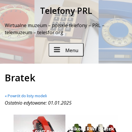
Skip to Content
Telefony PRL
Wirtualne muzeum – polskie telefony – PRL –
telemuzeum – telesfor.org
Menu
Bratek
« Powrót do listy modeli
Ostatnio edytowane: 01.01.2025
Telkom RWT Bratek -
Telefon RWT Bratek