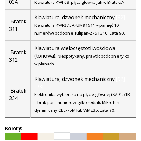
03A
Klawiatura KWI-03, płyta główna jak w Bratek/A
Klawiatura, dzwonek mechaniczny
[92]
Bratek
Klawiatura KWI-275A (UM91611 – pamięć 10
311
numerów) podobnie Tulipan-275 i 310. Lata 90.
Klawiatura wieloczęstotliwościowa
Bratek
(tonowa).
Niespotykany, prawdopodobnie tylko
312
w planach.
Klawiatura, dzwonek mechaniczny
[92]
[93]
Bratek
Elektronika wybiercza na płycie głównej (SA9151B
324
– brak pam. numerów, tylko redial).
Mikrofon
dynamiczny CBE-75M lub WMz35. Lata 90.
Kolory: