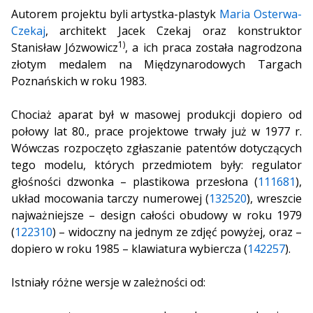
Autorem projektu byli artystka-plastyk
Maria Osterwa-
Czekaj
, architekt Jacek Czekaj oraz konstruktor
1)
Stanisław Józwowicz
, a ich praca została nagrodzona
złotym medalem na Międzynarodowych Targach
Poznańskich w roku 1983.
Chociaż aparat był w masowej produkcji dopiero od
połowy lat 80., prace projektowe trwały już w 1977 r.
Wówczas rozpoczęto zgłaszanie patentów dotyczących
tego modelu, których przedmiotem były: regulator
głośności dzwonka – plastikowa przesłona (
111681
),
układ mocowania tarczy numerowej (
132520
), wreszcie
najważniejsze – design całości obudowy w roku 1979
(
122310
) – widoczny na jednym ze zdjęć powyżej, oraz –
dopiero w roku 1985 – klawiatura wybiercza (
142257
).
Istniały różne wersje w zależności od: